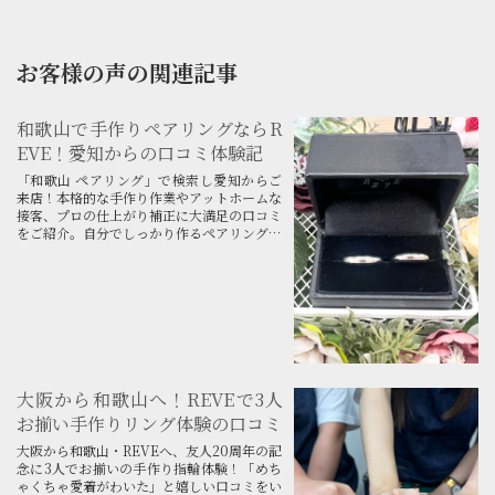
お客様の声の関連記事
和歌山で手作りペアリングならR
EVE！愛知からの口コミ体験記
「和歌山 ペアリング」で検索し愛知からご
来店！本格的な手作り作業やアットホームな
接客、プロの仕上がり補正に大満足の口コミ
をご紹介。自分でしっかり作るペアリング体
験なら和歌山・みなべ町のREVEへ！
大阪から和歌山へ！REVEで3人
お揃い手作りリング体験の口コミ
大阪から和歌山・REVEへ、友人20周年の記
念に3人でお揃いの手作り指輪体験！「めち
ゃくちゃ愛着がわいた」と嬉しい口コミをい