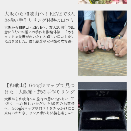
大阪から和歌山へ！REVEで3人
お揃い手作りリング体験の口コミ
大阪から和歌山・REVEへ、友人20周年の記
念に3人でお揃いの手作り指輪体験！「めち
ゃくちゃ愛着がわいた」と嬉しい口コミをい
ただきました。白浜観光や女子旅の立ち寄り
にもぴったり！ご予約受付中です。
【和歌山】Googleマップで見つ
けた！大阪発・旅の手作りリング
大阪から和歌山への旅行の思い出作りに「R
EVE」へお越しいただいた50代のお客様
へ。Googleマップや口コミをきっかけにご
来店いただき、リング手作り体験を楽しんで
くださったことへの感謝のお手紙です。