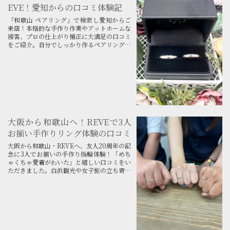
EVE！愛知からの口コミ体験記
「和歌山 ペアリング」で検索し愛知からご
来店！本格的な手作り作業やアットホームな
接客、プロの仕上がり補正に大満足の口コミ
をご紹介。自分でしっかり作るペアリング体
験なら和歌山・みなべ町のREVEへ！
大阪から和歌山へ！REVEで3人
お揃い手作りリング体験の口コミ
大阪から和歌山・REVEへ、友人20周年の記
念に3人でお揃いの手作り指輪体験！「めち
ゃくちゃ愛着がわいた」と嬉しい口コミをい
ただきました。白浜観光や女子旅の立ち寄り
にもぴったり！ご予約受付中です。