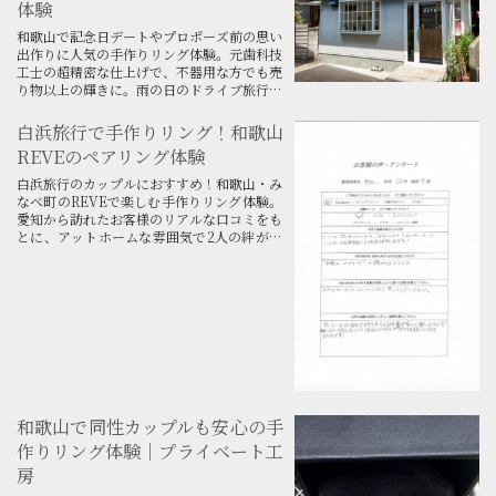
体験
和歌山で記念日デートやプロポーズ前の思い
出作りに人気の手作りリング体験。元歯科技
工士の超精密な仕上げで、不器用な方でも売
り物以上の輝きに。雨の日のドライブ旅行に
も最適な特別な二人だけの体験を。
白浜旅行で手作りリング！和歌山
REVEのペアリング体験
白浜旅行のカップルにおすすめ！和歌山・み
なべ町のREVEで楽しむ手作りリング体験。
愛知から訪れたお客様のリアルな口コミをも
とに、アットホームな雰囲気で2人の絆が深
まるペアリング作りの魅力を紹介します。
和歌山で同性カップルも安心の手
作りリング体験｜プライベート工
房