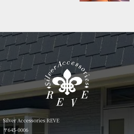
開催いたします。
体験コースは2コースからお選びいただけま
す。
クリスマスシーズンの白浜で過ごす、少し特
...
別な時間。
金属を叩き、形...
Silver Accessories REVE
〒645-0006