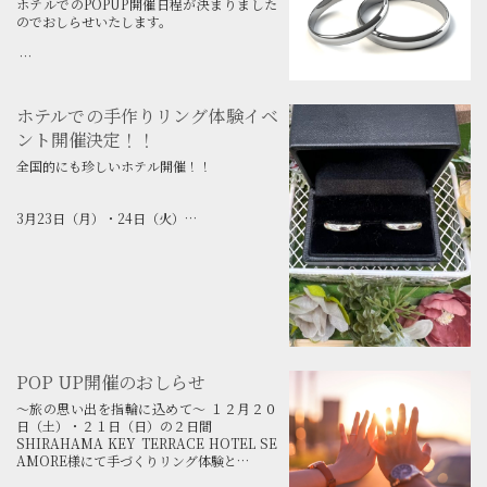
ホテルでのPOPUP開催日程が決まりました
のでおしらせいたします。
▪日時
４月１１日（土）・１２日（日）
１０：００～
ホテルでの手作りリング体験イベ
ント開催決定！！
▪場所
SHIRAHAMA KEY TERRACE HOTEL SE
全国的にも珍しいホテル開催！！
AMORE 様 １F
3月23日（月）・24日（火）
ホテルでの手作りリング体験イベントの開催
▪内容
が決まりました。
手作りリング体験及びシルバーアクセサリ
ー・ボディピアスの販売
□ 開催ホテル
手作りリング体験...
古賀の井リゾート＆スパ 様
□ 日時
3月23日（月）・24日（火）
POP UP開催のおしらせ
10:00～17:00
～旅の思い出を指輪に込めて～ １２月２０
日（土）・２１日（日）の２日間
□ 場所
SHIRAHAMA KEY TERRACE HOTEL SE
1Ｆロビーにて
AMORE様にて手づくりリング体験と
シルバーアクセサリ・ボディピアスの販売を