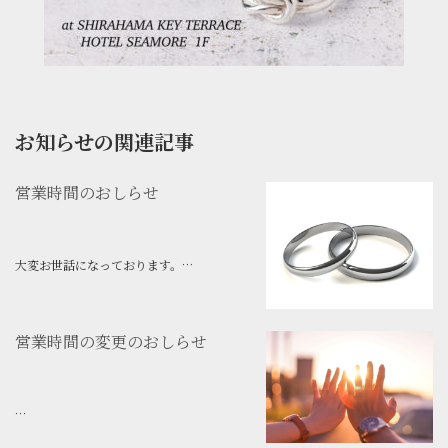
お知らせの関連記事
営業時間のおしらせ
大変お世話になっております。
Silver Accessories REVEです。
お盆休暇期間【8月8日（土）から】の営業
時間をおしらせいたします。
営業時間の変更のおしらせ
8日（土） ９：００～１８：００
9日（日） ９：００～１８：００
10日（月） ９：００～１５：００
11日（火・祝） ９：００～１８：００
Silver Accessories REVEの営業時間の変更
1...
のおしらせ