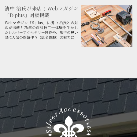
濱中 治氏が来店！Webマガジン
営業時間
「B-plus」対談掲載
月曜～金曜 9:00 〜 15:00
Webマガジン「B-plus」に濱中 治氏との対
土曜・日曜・祝日 9:00 ～ 18:00
談が掲載！25年の歯科技工士体験を生かし
たシルバーアクセサリー制作や、旅行の思い
出に人気の指輪作り（彫金体験）の魅力につ
いて代表の下﨑が語ります。
定休日
毎週木曜日（木曜が祝日の場合は翌日となり
ます）
何卒よろしくお願いいたします。