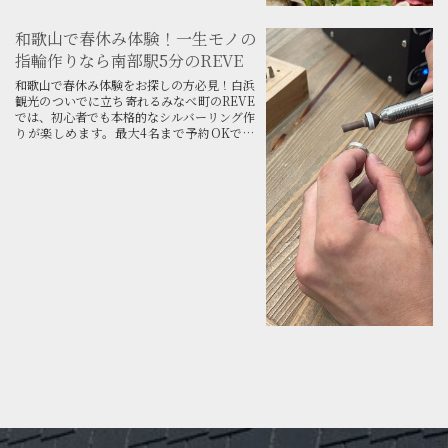
和歌山で春休み体験！一生モノの
指輪作りなら南部駅5分のREVE
和歌山で春休み体験をお探しの方必見！白浜
観光のついでに立ち寄れるみなべ町のREVE
では、初心者でも本格的なシルバーリング作
りが楽しめます。最大4名まで予約OKで、
卒業旅行や家族旅行の思い出作りに最適。制
作風景の動画プレゼントも実施中です！