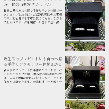
験 和歌山県20代カップル
和歌山県のみなべ町で手作りリング体験ワー
クショップに参加された20代男性のお客様
の声。初心者でも丁寧に教えてもらいながら
楽しくペアリングを制作！記念日の思い出作
りやデートの参考にご覧ください。
新生活のプレゼントに！自分へ贈
る手作りアクセサリー体験REVE
新生活のプレゼントに手作りアクセサリーは
いかがですか？和歌山県みなべ町のREVEで
は、入学や就職の門出を祝うシルバーリング
作りが体験できます。元歯科技工士が教える
本格彫金で、自分だけの刻印を入れた一生モ
ノを。新生活のお守り作りに最適です。