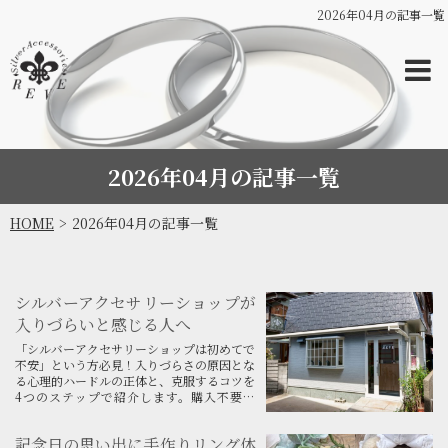
2026年04月の記事一覧
2026年04月の記事一覧
HOME
2026年04月の記事一覧
シルバーアクセサリーショップが
入りづらいと感じる人へ
「シルバーアクセサリーショップは初めてで
不安」という方必見！入りづらさの原因とな
る心理的ハードルの正体と、克服するコツを
4つのステップで紹介します。購入不要の
「見るだけ」入店術や、カップルに人気の手
作りリング体験など、初心者でも楽しめるシ
記念日の思い出に手作りリング体
ョップの選び方を詳しく解説。