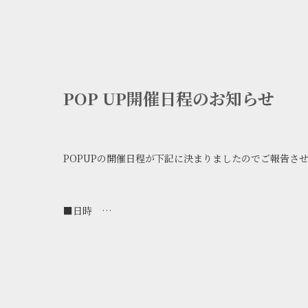
POP UP開催日程のお知らせ
POPUPの開催日程が下記に決まりましたのでご報告さ
■日時
１２月２０日（土）・２１日 10:00 ～
■場所
SHIRAHAMA KEY TERRACE HOTEL SEAMORE様１F
手作りリング体験とシルバーアクセサリー・ボディピア